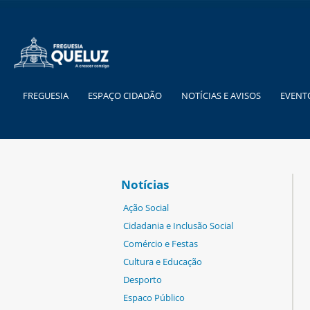
FREGUESIA
ESPAÇO CIDADÃO
NOTÍCIAS E AVISOS
EVENT
Notícias
Ação Social
Cidadania e Inclusão Social
Comércio e Festas
Cultura e Educação
Desporto
Espaco Público