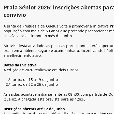
Praia Sénior 2026: inscrições abertas pa
convívio
A Junta de Freguesia de Queluz volta a promover a iniciativa
Pr
população com mais de 60 anos que pretende proporcionar mo
convívio social durante o mês de junho.
Através desta atividade, as pessoas participantes terão oport
praia em ambiente seguro e acompanhado, incentivando hábito
envelhecimento ativo.
Datas da iniciativa
A edição de 2026 realiza-se em dois turnos:
- 1.º turno: de 15 a 19 de junho
- 2.º turno: de 22 a 26 de junho
As saídas acontecem diariamente às 08h30, com partida de Que
Queluz. A chegada está prevista para as 12h30.
Inscrições abertas até 12 de junho
As candidaturas decorrem até ao dia 12 de junho e podem ser