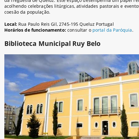
da freguesia de Queluz. Este espaço desempenha um papel rel
acolhendo celebrações litúrgicas, atividades pastorais e event
coesão da população.
Local:
Rua Paulo Reis Gil, 2745-195 Queluz Portugal
Horários de funcionamento:
consultar o
portal da Paróquia
.
Biblioteca Municipal Ruy Belo