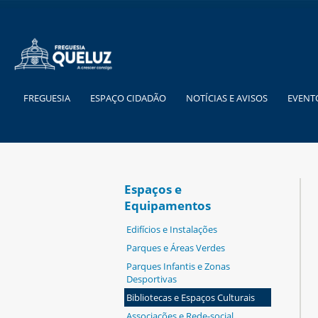
FREGUESIA
ESPAÇO CIDADÃO
NOTÍCIAS E AVISOS
EVENT
Espaços e
Equipamentos
Edifícios e Instalações
Parques e Áreas Verdes
Parques Infantis e Zonas
Desportivas
Bibliotecas e Espaços Culturais
Associações e Rede-social