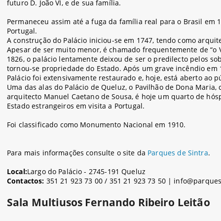
futuro D. João VI, e de sua família.
Permaneceu assim até a fuga da família real para o Brasil em 
Portugal.
A construção do Palácio iniciou-se em 1747, tendo como arquite
Apesar de ser muito menor, é chamado frequentemente de “o Ve
1826, o palácio lentamente deixou de ser o predilecto pelos s
tornou-se propriedade do Estado. Após um grave incêndio em 19
Palácio foi extensivamente restaurado e, hoje, está aberto ao p
Uma das alas do Palácio de Queluz, o Pavilhão de Dona Maria, 
arquitecto Manuel Caetano de Sousa, é hoje um quarto de hósp
Estado estrangeiros em visita a Portugal.
Foi classificado como Monumento Nacional em 1910.
Para mais informações consulte o site da
Parques de Sintra
.
Local:
Largo do Palácio - 2745-191 Queluz
Contactos:
351 21 923 73 00 / 351 21 923 73 50 | info@parques
Sala Multiusos Fernando Ribeiro Leitão