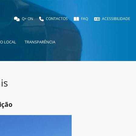
Q+ ON
CONTACTOS
FAQ
ACESSIBILIDADE
O LOCAL
TRANSPARÊNCIA
is
ição