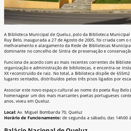
A Biblioteca Municipal de Queluz, polo da Biblioteca Municipal
Ruy Belo, inaugurada a 27 de Agosto de 2005, foi criada com o 
melhoramento e alargamento da Rede de Bibliotecas Municipai
dominante no concelho de Sintra de preservação e conservação
Funciona de acordo com as mais recentes correntes de Bibliot
organização e administração de bibliotecas, e encontra-se insta
XX reconstruído de raiz. No total, a Biblioteca dispõe de 655m
lugares sentados, distribuídos pelos três pisos ligados por esc
Associar este novo espaço cultural ao nome do poeta Ruy Belo 
homenagear um dos mais marcantes poetas portugueses cont
anos, viveu em Queluz.
Local:
Av. Miguel Bombarda 70, Queluz
Horário de Funcionamento:
de segunda a sábado, das 14h00 
Palácio Nacional de Queluz